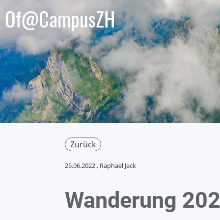
Of@CampusZH
Zurück
25.06.2022
, Raphael Jack
Wanderung 20