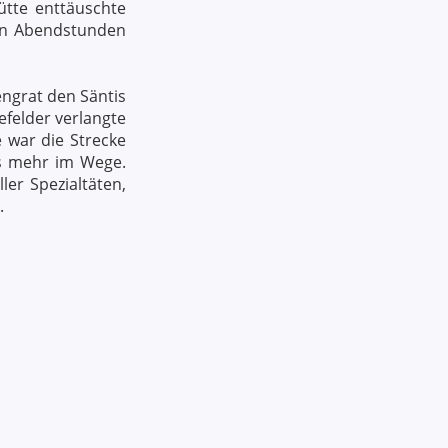
ütte enttäuschte
ten Abendstunden
ngrat den Säntis
efelder verlangte
 war die Strecke
ts mehr im Wege.
er Spezialtäten,
.