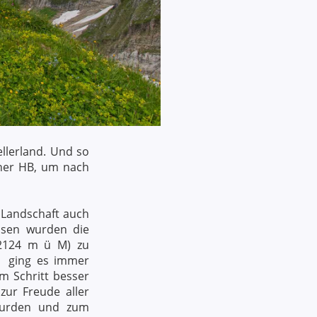
llerland. Und so
cher HB, um nach
 Landschaft auch
ssen wurden die
(2124 m ü M) zu
lp ging es immer
m Schritt besser
ur Freude aller
 wurden und zum