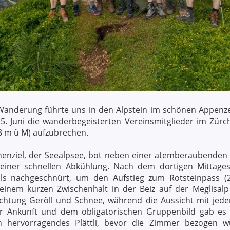
 Wanderung führte uns in den Alpstein im schönen Appenze
25. Juni die wanderbegeisterten Vereinsmitglieder im Zür
 m ü M) aufzubrechen.
henziel, der Seealpsee, bot neben einer atemberaubenden
t einer schnellen Abkühlung. Nach dem dortigen Mittage
s nachgeschnürt, um den Aufstieg zum Rotsteinpass 
 einem kurzen Zwischenhalt in der Beiz auf der Meglisa
ichtung Geröll und Schnee, während die Aussicht mit jede
r Ankunft und dem obligatorischen Gruppenbild gab es z
 hervorragendes Plättli, bevor die Zimmer bezogen