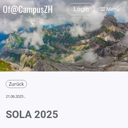
Of@CampusZH
Login
Menü
Zurück
21.06.2025
,
SOLA 2025