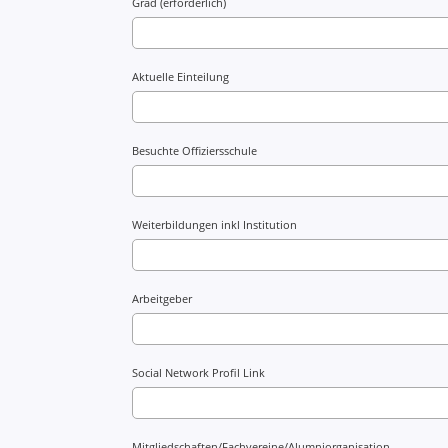
Grad (erforderlich)
Aktuelle Einteilung
Besuchte Offiziersschule
Weiterbildungen inkl Institution
Arbeitgeber
Social Network Profil Link
Mitgliedschaften/Fachvereine/Alumniorganisation